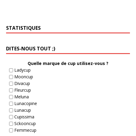
STATISTIQUES
DITES-NOUS TOUT ;)
Quelle marque de cup utilisez-vous ?
Ladycup
Mooncup
Divacup
Fleurcup
Meluna
Lunacopine
Lunacup
Cupissima
Sckooncup
Femmecup