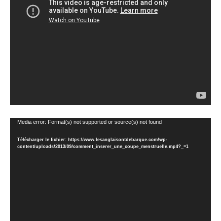
Lecteur
Media error: Format(s) not supported or source(s) not found
vidéo
Télécharger le fichier: https://www.lesanglaisontdebarque.com/wp-
content/uploads/2013/09/comment_inserer_une_coupe_menstruelle.mp4?_=1