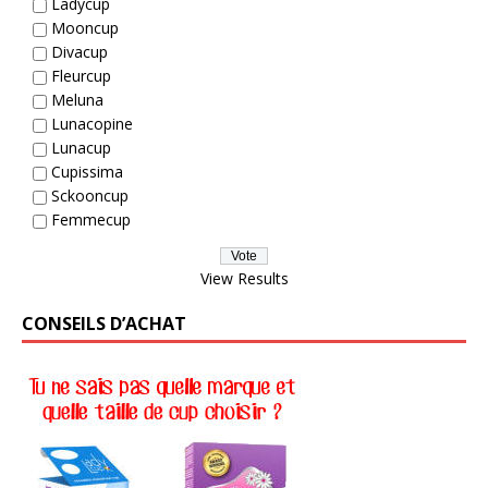
Ladycup
Mooncup
Divacup
Fleurcup
Meluna
Lunacopine
Lunacup
Cupissima
Sckooncup
Femmecup
View Results
CONSEILS D’ACHAT