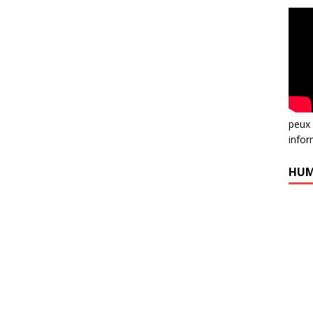
peux 
infor
HUM