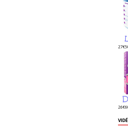
27€50
26€60
VIDÉ