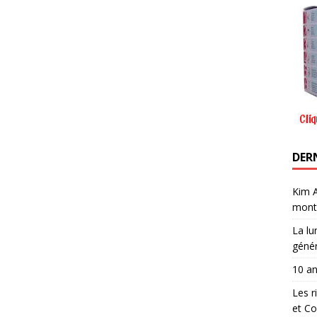
DER
Kim A
mont
La lu
génér
10 a
Les r
et Co