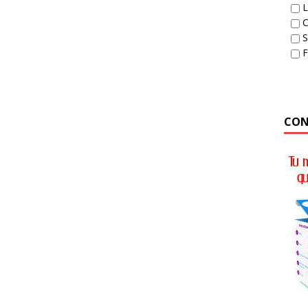
L
C
S
CON