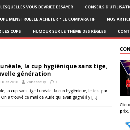
LESQUELLES VOUS DEVRIEZ ESSAYER
CONSEILS D’UTILISAT
OUPE MENSTRUELLE ACHETER ? LE COMPARATIF
NOS ARTIC
R LES CUPS
HUMOUR SUR LE THÈME DES RÈGLES
CONT
CON
lunéale, la cup hygiènique sans tige,
velle génération
juillet 2016
Vanesscup
3
le, la cup sans tige Lunéale, la cup hygiénique, le test par
 On a trouvé ce mail de Aude qui avait gagné il y
[…]
Cliqu
prix,