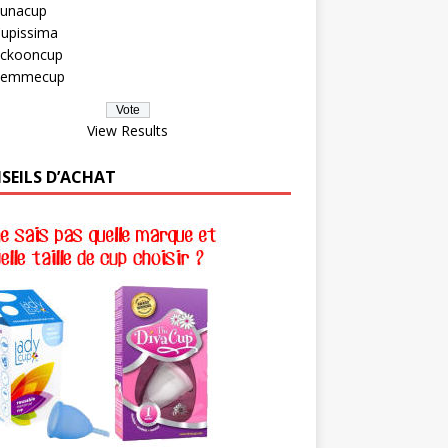
unacup
upissima
ckooncup
Femmecup
View Results
SEILS D’ACHAT