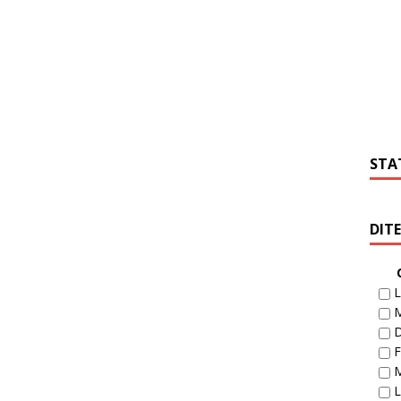
STA
DIT
L
D
F
M
L