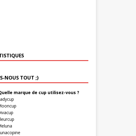
TISTIQUES
ES-NOUS TOUT ;)
Quelle marque de cup utilisez-vous ?
adycup
Mooncup
ivacup
leurcup
eluna
unacopine